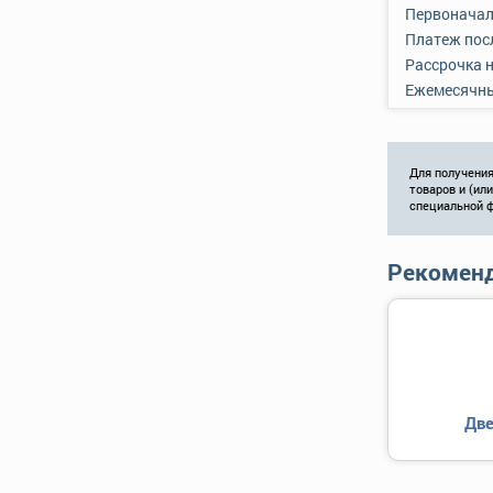
Первоначал
Платеж пос
Рассрочка 
Ежемесячн
Для получения
товаров и (ил
специальной 
Рекоменд
Две