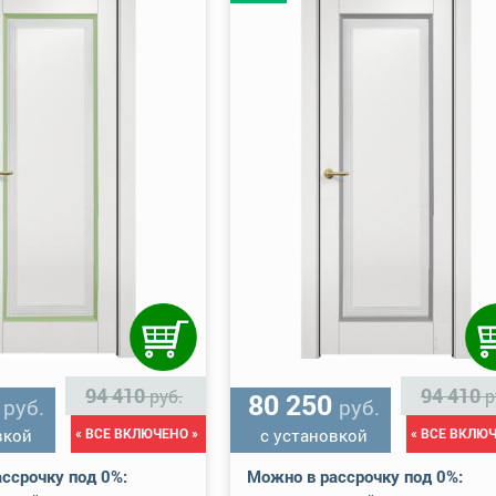
94 410
94 410
руб.
р
0
80 250
руб.
руб.
вкой
« ВСЕ ВКЛЮЧЕНО »
с установкой
« ВСЕ ВКЛЮЧ
ссрочку под 0%:
Можно в рассрочку под 0%: