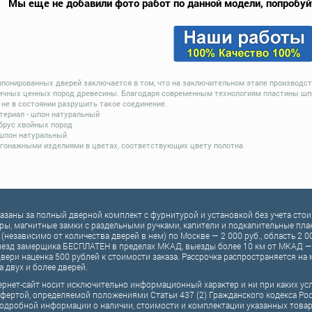
Мы еще не добавили фото работ по данной модели, попробуй
шпонированных дверей заключается в том, что на заключительном этапе производст
ичных ценных пород древесины. Благодаря современным технологиям пластины шпон
не в состоянии разрушить такое соединение.
ериал - шпон натуральный
 брус хвойных пород
 шпон натуральный
гонажными изделиями в цветах, соответствующих цвету полотна
казаны за полный дверной комплект c фурнитурой и установкой без учета ст
ры, магнитные замки с раздельными ручками, капители и подкапительные планк
 (независимо от количества дверей в нем) по Москве — 2 000 руб., область 2 0
езд замерщика БЕСПЛАТЕН в пределах МКАД, выезды более 10 км от МКАД — 
вери наценка 500 рублей к стоимости заказа. Рассрочка распространяется н
а двух и более дверей.
рнет-сайт носит исключительно информационный характер и ни при каких ус
фертой, определяемой положениями Статьи 437 (2) Гражданского кодекса Ро
одробной информации о наличии, стоимости и комплектации указанных товаров