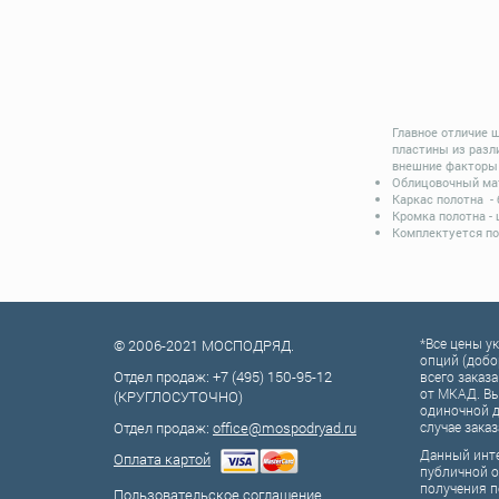
Главное отличие 
пластины из разл
внешние факторы 
Облицовочный мат
Каркас полотна -
Кромка полотна -
Комплектуется по
*Все цены у
© 2006-2021 МОСПОДРЯД.
опций (добо
Отдел продаж:
+7 (495) 150-95-12
всего заказа
от МКАД. Вы
(КРУГЛОСУТОЧНО)
одиночной д
Отдел продаж:
office@mospodryad.ru
случае заказ
Данный инте
Оплата картой
публичной о
получения п
Пользовательское соглашение