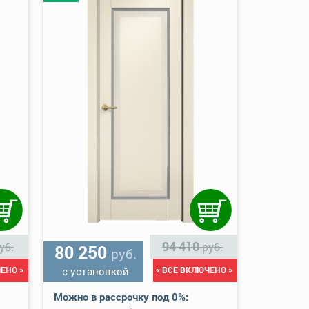
94 410
уб.
руб.
80 250
руб.
ЕНО »
с установкой
« ВСЕ ВКЛЮЧЕНО »
Можно в рассрочку под 0%: