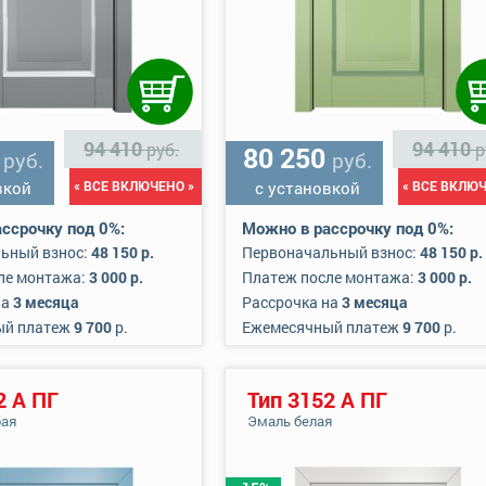
94 410
94 410
руб.
р
0
80 250
руб.
руб.
вкой
« ВСЕ ВКЛЮЧЕНО »
с установкой
« ВСЕ ВКЛЮЧ
ссрочку под 0%:
Можно в рассрочку под 0%:
ьный взнос:
48 150 р.
Первоначальный взнос:
48 150 р.
ле монтажа:
3 000 р.
Платеж после монтажа:
3 000 р.
на
3 месяца
Рассрочка на
3 месяца
ый платеж
9 700
р.
Ежемесячный платеж
9 700
р.
2 А ПГ
Тип 3152 А ПГ
бая
Эмаль белая