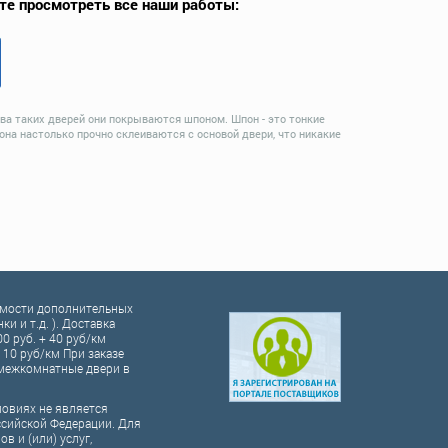
те просмотреть все наши работы:
ва таких дверей они покрываются шпоном. Шпон - это тонкие
а настолько прочно склеиваются с основой двери, что никакие
оимости дополнительных
и и т.д. ). Доставка
00 руб. + 40 руб/км
10 руб/км При заказе
а межкомнатные двери в
ловиях не является
ссийской Федерации. Для
 и (или) услуг,