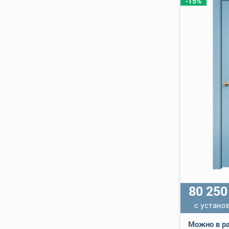
-15%
80 25
с устано
Можно в ра