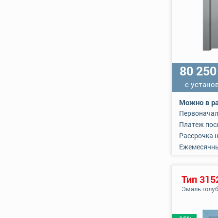
80 25
с устано
Можно в ра
Первоначал
Платеж пос
Рассрочка 
Ежемесячн
Тип 315
Эмаль голу