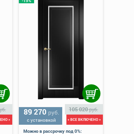
-15%
105 020
уб.
руб.
89 270
руб.
ЕНО »
с установкой
« ВСЕ ВКЛЮЧЕНО »
Можно в рассрочку под 0%: