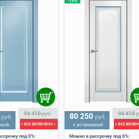
-15%
94 410
94 410
руб.
р
0
80 250
руб.
руб.
вкой
« ВСЕ ВКЛЮЧЕНО »
с установкой
« ВСЕ ВКЛЮЧ
ссрочку под 0%:
Можно в рассрочку под 0%: