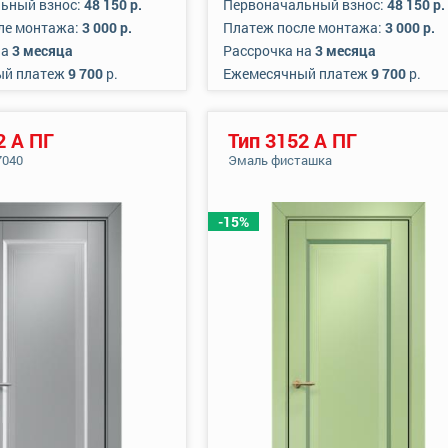
ьный взнос:
48 150 р.
Первоначальный взнос:
48 150 р.
ле монтажа:
3 000 р.
Платеж после монтажа:
3 000 р.
на
3 месяца
Рассрочка на
3 месяца
ый платеж
9 700
р.
Ежемесячный платеж
9 700
р.
2 А ПГ
Тип 3152 А ПГ
7040
Эмаль фисташка
-15%