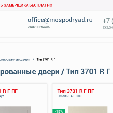
Ь ЗАМЕРЩИКА БЕСПЛАТНО
office@mospodryad.ru
+7 
ОТДЕЛ ПРОДАЖ
ЕЖЕДНЕ
онированные двери
Тип 3701 R Г
ованные двери / Тип 3701 R Г
1 R Г ПГ
Тип 3701 R Г ПГ
чуг
Эмаль RAL 1013
-15%