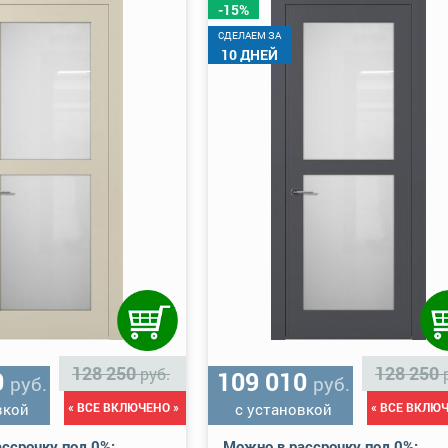
-15%
CДЕЛАЕМ ЗА
10 ДНЕЙ
128 250
128 250
руб.
0
109 010
руб.
руб.
вкой
« ВСЕ ВКЛЮЧЕНО »
с установкой
« ВСЕ ВКЛЮЧ
ссрочку под 0%:
Можно в рассрочку под 0%: