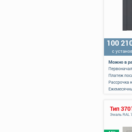
100 21
с устано
Можно в ра
Первоначал
Платеж пос
Рассрочка 
Ежемесячн
Тип 370
Эмаль RAL 