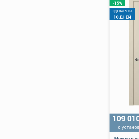
-15%
CДЕЛАЕМ ЗА
10 ДНЕЙ
109 01
с устано
Можно в ра