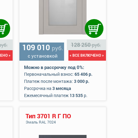
128 250
руб.
руб.
109 010
руб.
ЕНО »
с установкой
« ВСЕ ВКЛЮЧЕНО »
Можно в рассрочку под 0%:
Первоначальный взнос:
65 406 р.
Платеж после монтажа:
3 000 р.
Рассрочка на
3 месяца
Ежемесячный платеж
13 535
р.
Тип 3701 R Г ПО
Эмаль RAL 7024