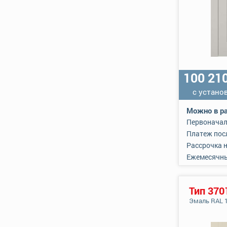
100 21
с устано
Можно в ра
Первоначал
Платеж пос
Рассрочка 
Ежемесячн
Тип 370
Эмаль RAL 