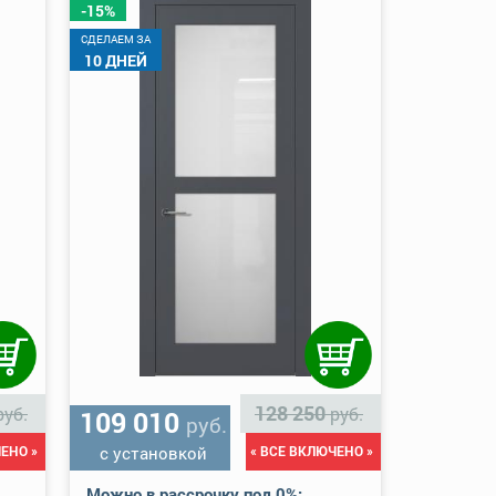
-15%
CДЕЛАЕМ ЗА
10 ДНЕЙ
128 250
руб.
руб.
109 010
руб.
ЕНО »
с установкой
« ВСЕ ВКЛЮЧЕНО »
Можно в рассрочку под 0%: