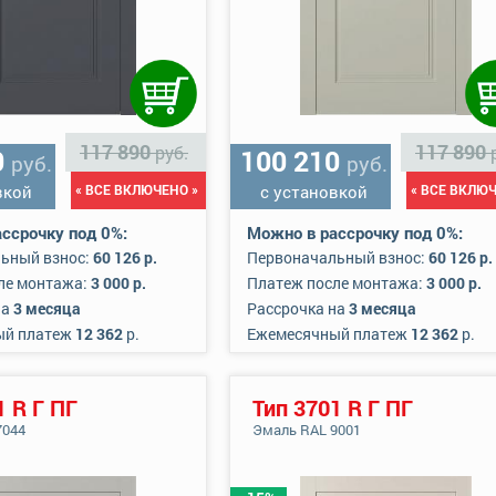
117 890
117 890
руб.
0
100 210
руб.
руб.
вкой
« ВСЕ ВКЛЮЧЕНО »
с установкой
« ВСЕ ВКЛЮЧ
ссрочку под 0%:
Можно в рассрочку под 0%:
ьный взнос:
60 126 р.
Первоначальный взнос:
60 126 р.
ле монтажа:
3 000 р.
Платеж после монтажа:
3 000 р.
на
3 месяца
Рассрочка на
3 месяца
ый платеж
12 362
р.
Ежемесячный платеж
12 362
р.
1 R Г ПГ
Тип 3701 R Г ПГ
7044
Эмаль RAL 9001