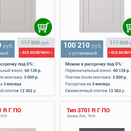
117 890
117 890
руб.
0
100 210
руб.
руб.
вкой
« ВСЕ ВКЛЮЧЕНО »
с установкой
« ВСЕ ВКЛЮЧ
ссрочку под 0%:
Можно в рассрочку под 0%:
ьный взнос:
60 126 р.
Первоначальный взнос:
60 126 р.
ле монтажа:
3 000 р.
Платеж после монтажа:
3 000 р.
на
3 месяца
Рассрочка на
3 месяца
ый платеж
12 362
р.
Ежемесячный платеж
12 362
р.
1 R Г ПО
Тип 3701 R Г ПО
1013
Эмаль RAL 7016