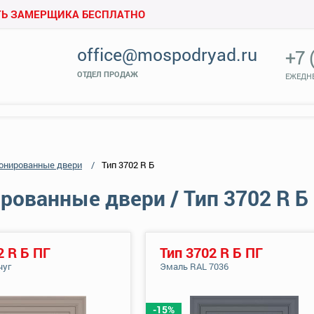
Ь ЗАМЕРЩИКА БЕСПЛАТНО
office@mospodryad.ru
+7 
ОТДЕЛ ПРОДАЖ
ЕЖЕДНЕ
онированные двери
Тип 3702 R Б
ованные двери / Тип 3702 R Б
2 R Б ПГ
Тип 3702 R Б ПГ
чуг
Эмаль RAL 7036
-15%