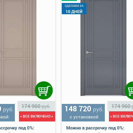
CДЕЛАЕМ ЗА
10 ДНЕЙ
174 960
174 960
руб.
0
148 720
руб.
руб.
вкой
« ВСЕ ВКЛЮЧЕНО »
с установкой
« ВСЕ ВКЛЮЧ
ссрочку под 0%:
Можно в рассрочку под 0%: