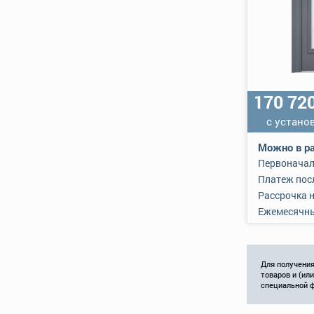
170 72
с устано
Можно в ра
Первоначал
Платеж пос
Рассрочка 
Ежемесячн
Для получения
товаров и (ил
специальной 