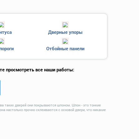
нтуса
Дверные упоры
пороги
Отбойные панели
те просмотреть все наши работы:
ва таких дверей они покрываются шпоном. Шпон - это тонкие
а настолько прочно склеиваются с основой двери, что никакие