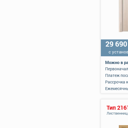
29 69
с устано
Можно в ра
Первоначал
Платеж пос
Рассрочка 
Ежемесячн
Тип 216
Лиственниц