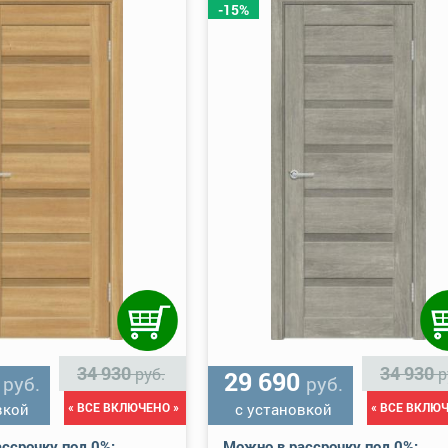
-15%
34 930
34 930
руб.
р
0
29 690
руб.
руб.
вкой
« ВСЕ ВКЛЮЧЕНО »
с установкой
« ВСЕ ВКЛЮЧ
ссрочку под 0%:
Можно в рассрочку под 0%: