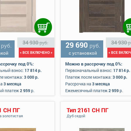
34 930
34 930
руб.
р
0
29 690
руб.
руб.
вкой
« ВСЕ ВКЛЮЧЕНО »
с установкой
« ВСЕ ВКЛЮЧ
ссрочку под 0%:
Можно в рассрочку под 0%:
ьный взнос:
17 814 р.
Первоначальный взнос:
17 814 р.
ле монтажа:
3 000 р.
Платеж после монтажа:
3 000 р.
на
3 месяца
Рассрочка на
3 месяца
ый платеж
2 959
р.
Ежемесячный платеж
2 959
р.
1 СН ПГ
Тип 2161 СН ПГ
а золотистая
Дуб седой