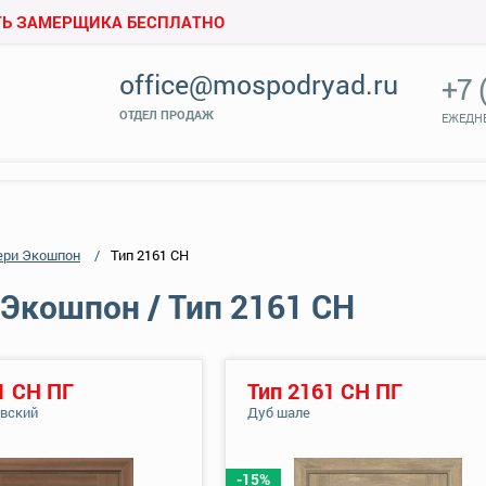
Ь ЗАМЕРЩИКА БЕСПЛАТНО
office@mospodryad.ru
+7 
ОТДЕЛ ПРОДАЖ
ЕЖЕДНЕ
ери Экошпон
Тип 2161 СН
Экошпон / Тип 2161 СН
1 СН ПГ
Тип 2161 СН ПГ
евский
Дуб шале
-15%