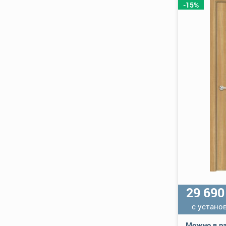
-15%
29 69
с устано
Можно в ра