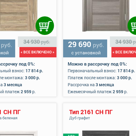
34 930
34 930
руб.
р
0
29 690
руб.
руб.
вкой
« ВСЕ ВКЛЮЧЕНО »
с установкой
« ВСЕ ВКЛЮЧ
ссрочку под 0%:
Можно в рассрочку под 0%:
ьный взнос:
17 814 р.
Первоначальный взнос:
17 814 р.
ле монтажа:
3 000 р.
Платеж после монтажа:
3 000 р.
на
3 месяца
Рассрочка на
3 месяца
ый платеж
2 959
р.
Ежемесячный платеж
2 959
р.
1 СН ПГ
Тип 2161 СН ПГ
а беленая
Дуб графит