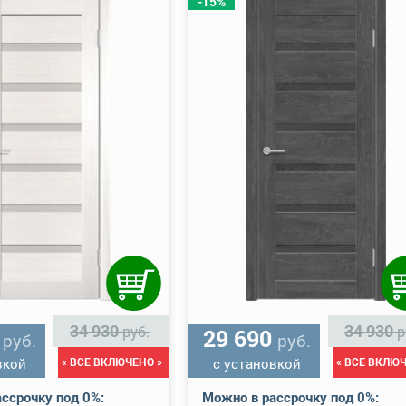
-15%
34 930
34 930
руб.
р
0
29 690
руб.
руб.
вкой
« ВСЕ ВКЛЮЧЕНО »
с установкой
« ВСЕ ВКЛЮЧ
ссрочку под 0%:
Можно в рассрочку под 0%: