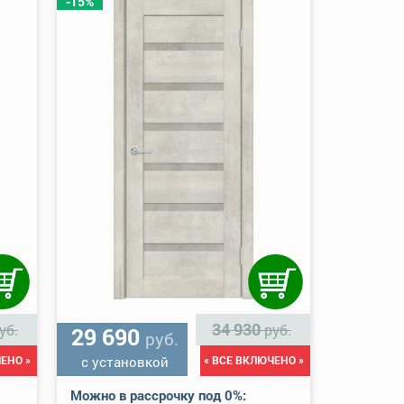
-15%
34 930
уб.
руб.
29 690
руб.
ЕНО »
с установкой
« ВСЕ ВКЛЮЧЕНО »
Можно в рассрочку под 0%: