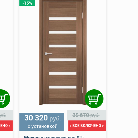
-15%
35 670
уб.
руб.
30 320
руб.
ЕНО »
с установкой
« ВСЕ ВКЛЮЧЕНО »
Можно в рассрочку под 0%: