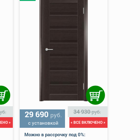
34 930
уб.
руб.
29 690
руб.
ЕНО »
с установкой
« ВСЕ ВКЛЮЧЕНО »
Можно в рассрочку под 0%: