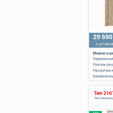
29 69
с устано
Можно в ра
Первоначал
Платеж пос
Рассрочка 
Ежемесячн
Тип 216
Лиственниц