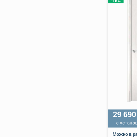
-15%
29 69
с устано
Можно в ра