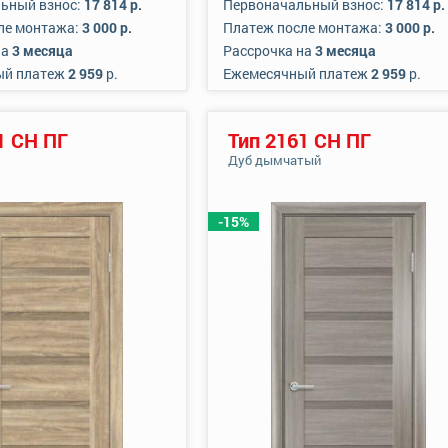
ьный взнос:
17 814 р.
Первоначальный взнос:
17 814 р.
ле монтажа:
3 000 р.
Платеж после монтажа:
3 000 р.
на
3 месяца
Рассрочка на
3 месяца
ый платеж
2 959
р.
Ежемесячный платеж
2 959
р.
1 СН ПГ
Тип 2161 СН ПГ
Дуб дымчатый
-15%