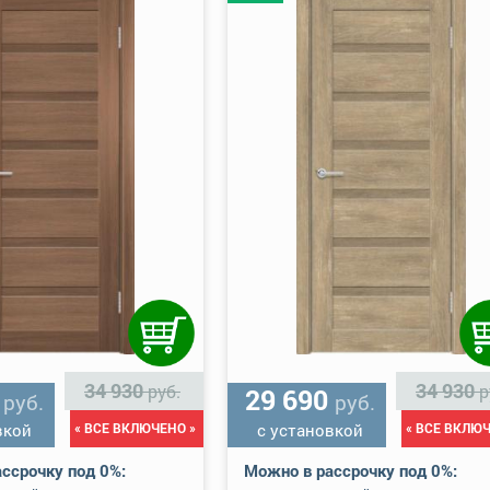
34 930
34 930
руб.
р
0
29 690
руб.
руб.
вкой
« ВСЕ ВКЛЮЧЕНО »
с установкой
« ВСЕ ВКЛЮЧ
ссрочку под 0%:
Можно в рассрочку под 0%: