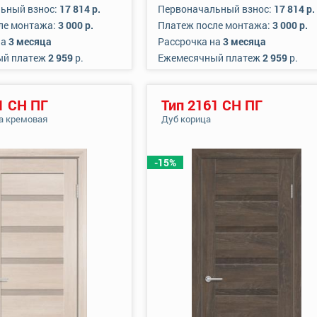
ьный взнос:
17 814 р.
Первоначальный взнос:
17 814 р.
ле монтажа:
3 000 р.
Платеж после монтажа:
3 000 р.
на
3 месяца
Рассрочка на
3 месяца
ый платеж
2 959
р.
Ежемесячный платеж
2 959
р.
1 СН ПГ
Тип 2161 СН ПГ
а кремовая
Дуб корица
-15%