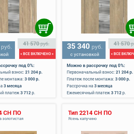
41 570
41 570
руб.
р
0
35 340
руб.
руб.
вкой
« ВСЕ ВКЛЮЧЕНО »
с установкой
« ВСЕ ВКЛЮЧ
ссрочку под 0%:
Можно в рассрочку под 0%:
ьный взнос:
21 204 р.
Первоначальный взнос:
21 204 р.
ле монтажа:
3 000 р.
Платеж после монтажа:
3 000 р.
на
3 месяца
Рассрочка на
3 месяца
ый платеж
3 712
р.
Ежемесячный платеж
3 712
р.
4 СН ПО
Тип 2214 СН ПО
а золотистая
Ясень капучино