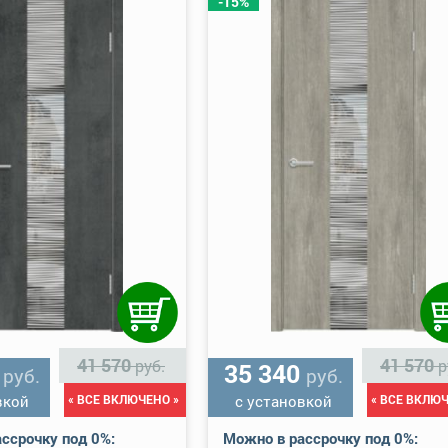
-15%
41 570
41 570
руб.
р
0
35 340
руб.
руб.
вкой
« ВСЕ ВКЛЮЧЕНО »
с установкой
« ВСЕ ВКЛЮЧ
ссрочку под 0%:
Можно в рассрочку под 0%: