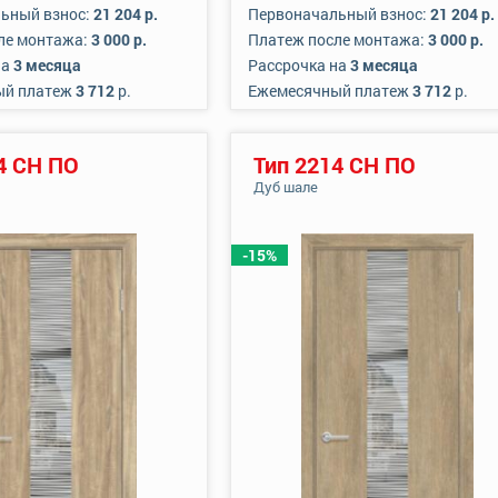
ьный взнос:
21 204 р.
Первоначальный взнос:
21 204 р.
ле монтажа:
3 000 р.
Платеж после монтажа:
3 000 р.
на
3 месяца
Рассрочка на
3 месяца
ый платеж
3 712
р.
Ежемесячный платеж
3 712
р.
4 СН ПО
Тип 2214 СН ПО
Дуб шале
-15%