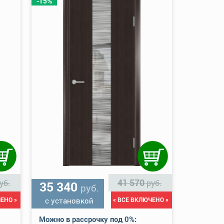
-15%
41 570
уб.
руб.
35 340
руб.
ЕНО »
с установкой
« ВСЕ ВКЛЮЧЕНО »
Можно в рассрочку под 0%: