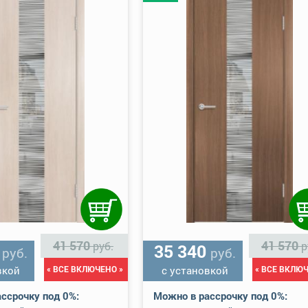
41 570
41 570
руб.
р
0
35 340
руб.
руб.
вкой
« ВСЕ ВКЛЮЧЕНО »
с установкой
« ВСЕ ВКЛЮЧ
ссрочку под 0%:
Можно в рассрочку под 0%: