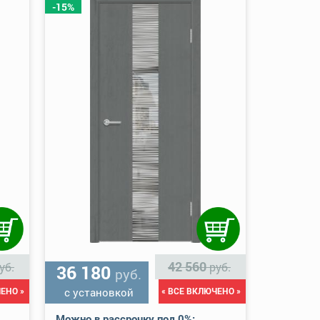
-15%
42 560
уб.
руб.
36 180
руб.
ЕНО »
с установкой
« ВСЕ ВКЛЮЧЕНО »
Можно в рассрочку под 0%: