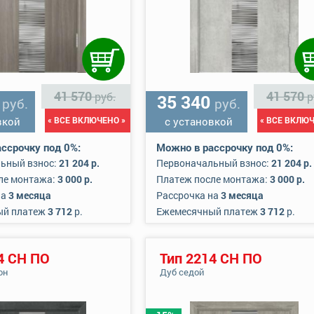
41 570
41 570
руб.
р
0
35 340
руб.
руб.
вкой
« ВСЕ ВКЛЮЧЕНО »
с установкой
« ВСЕ ВКЛЮЧ
ссрочку под 0%:
Можно в рассрочку под 0%:
ьный взнос:
21 204 р.
Первоначальный взнос:
21 204 р.
ле монтажа:
3 000 р.
Платеж после монтажа:
3 000 р.
на
3 месяца
Рассрочка на
3 месяца
ый платеж
3 712
р.
Ежемесячный платеж
3 712
р.
4 СН ПО
Тип 2214 СН ПО
он
Дуб седой