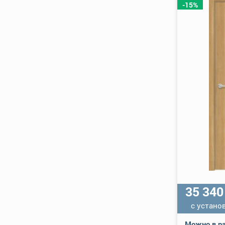
-15%
35 34
с устано
Можно в ра