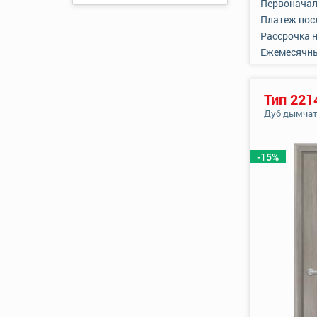
Первоначал
Платеж пос
Рассрочка 
Ежемесячн
Тип 221
Дуб дымча
-15%