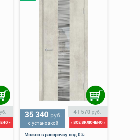
41 570
уб.
руб.
35 340
руб.
ЕНО »
с установкой
« ВСЕ ВКЛЮЧЕНО »
Можно в рассрочку под 0%: