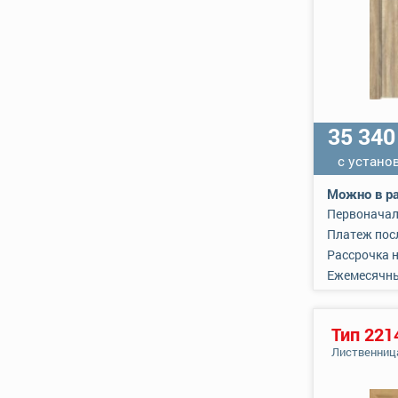
35 34
с устано
Можно в ра
Первоначал
Платеж пос
Рассрочка 
Ежемесячн
Тип 221
Лиственниц