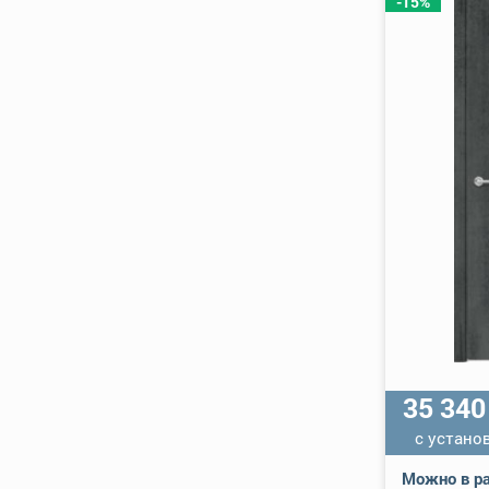
-15%
35 34
с устано
Можно в ра