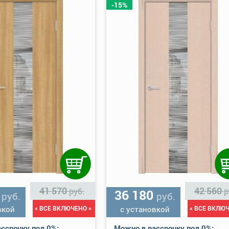
-15%
41 570
42 560
руб.
р
0
36 180
руб.
руб.
вкой
« ВСЕ ВКЛЮЧЕНО »
с установкой
« ВСЕ ВКЛЮЧ
ссрочку под 0%:
Можно в рассрочку под 0%: