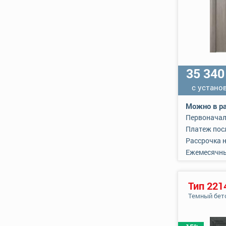
35 34
с устано
Можно в ра
Первоначал
Платеж пос
Рассрочка 
Ежемесячн
Тип 221
Темный бет