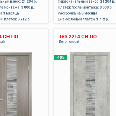
ьный взнос:
21 204 р.
Первоначальный взнос:
21 204 р.
ле монтажа:
3 000 р.
Платеж после монтажа:
3 000 р.
на
3 месяца
Рассрочка на
3 месяца
ый платеж
3 712
р.
Ежемесячный платеж
3 712
р.
4 СН ПО
Тип 2214 СН ПО
тый
Бетон серый
-15%