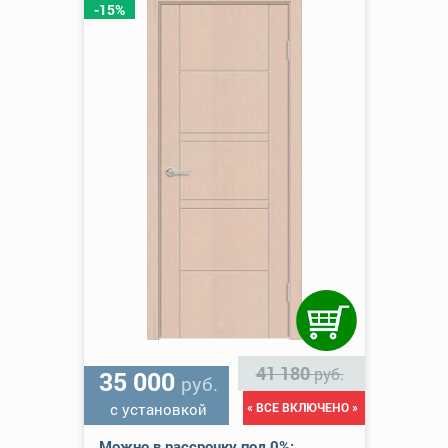
-15%
41 180
руб.
35 000
руб.
с установкой
« ВСЕ ВКЛЮЧЕНО »
Можно в рассрочку под 0%: