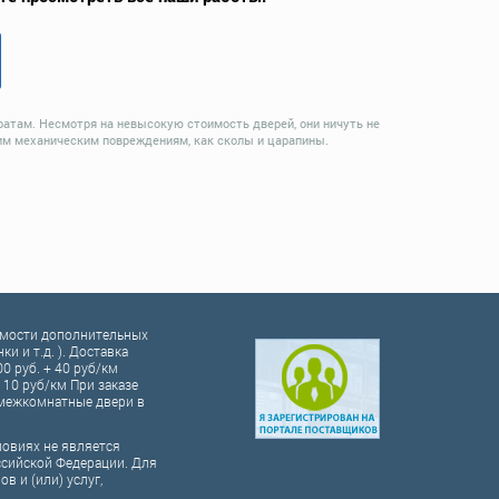
ратам. Несмотря на невысокую стоимость дверей, они ничуть не
им механическим повреждениям, как сколы и царапины.
оимости дополнительных
и и т.д. ). Доставка
00 руб. + 40 руб/км
10 руб/км При заказе
а межкомнатные двери в
ловиях не является
ссийской Федерации. Для
 и (или) услуг,