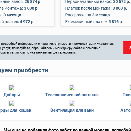
ьный взнос:
26 874 р.
Первоначальный взнос:
30 672 р.
ле монтажа:
3 000 р.
Платеж после монтажа:
3 000 р.
на
3 месяца
Рассрочка на
3 месяца
ый платеж
4 972
р.
Ежемесячный платеж
5 816
р.
 подробной информации о наличии, стоимости и комплектации указанных
и) услуг, пожалуйста, обращайтесь к менеджеру сайта с помощью
формы связи или по указанным выше телефонам.
уем приобрести
Доборы
Телескопический погонаж
Пли
рцы для кошек
Вентиляция для ванн
Авто
Мы еще не добавили фото работ по данной модели, попробуй