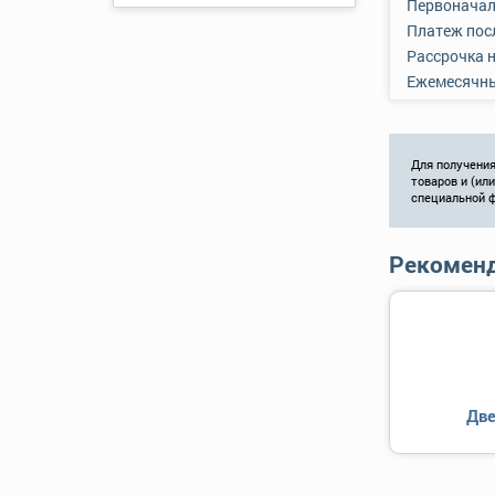
Первоначал
Платеж пос
Рассрочка 
Ежемесячн
Для получения
товаров и (ил
специальной 
Рекоменд
Две