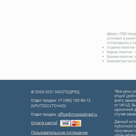
Двери с ПВХ покр
уступают в качес
Устойчивость к п
Отделка полотна 
Каркас полотна -
Кромка полотна -
Комплектуется по
*Все цены у
© 2006-2021 МОСПОДРЯД.
опций (добо
Отдел продаж:
+7 (495) 150-95-12
всего заказа
от МКАД. Вы
(КРУГЛОСУТОЧНО)
одиночной д
Отдел продаж:
office@mospodryad.ru
случае заказ
Данный инте
Оплата картой
публичной о
получения п
Пользовательское соглашение
обращайтес