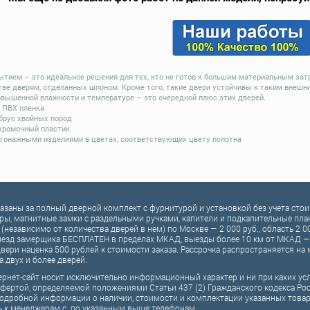
ытием – это идеальное решения для тех, кто не готов к большим материальным зат
тве дверям, отделанных шпоном. Кроме того, такие двери устойчивы к таким внешн
овышенной влажности и температуре – это очередной плюс этих дверей.
- ПВХ пленка
 брус хвойных пород
 кромочный пластик
гонажными изделиями в цветах, соответствующих цвету полотна
казаны за полный дверной комплект c фурнитурой и установкой без учета ст
ры, магнитные замки с раздельными ручками, капители и подкапительные планк
 (независимо от количества дверей в нем) по Москве — 2 000 руб., область 2 0
езд замерщика БЕСПЛАТЕН в пределах МКАД, выезды более 10 км от МКАД — 
вери наценка 500 рублей к стоимости заказа. Рассрочка распространяется н
а двух и более дверей.
рнет-сайт носит исключительно информационный характер и ни при каких ус
фертой, определяемой положениями Статьи 437 (2) Гражданского кодекса Ро
одробной информации о наличии, стоимости и комплектации указанных товаров
ь к менеджерам с по указанным выше телефонам.