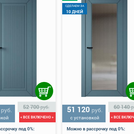
CДЕЛАЕМ ЗА
10 ДНЕЙ
52 700
60 140
руб.
р
0
51 120
руб.
руб.
вкой
« ВСЕ ВКЛЮЧЕНО »
с установкой
« ВСЕ ВКЛЮЧ
ссрочку под 0%:
Можно в рассрочку под 0%: