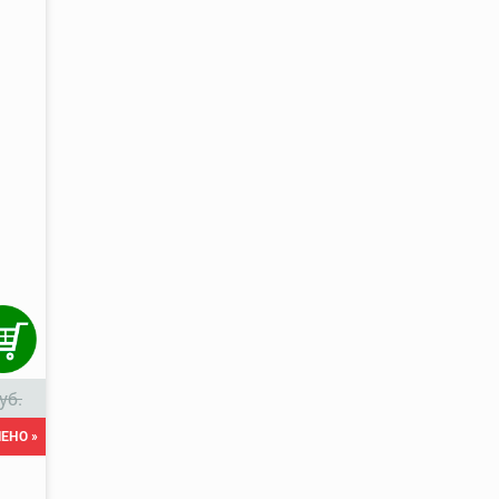
уб.
ЕНО »