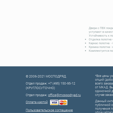
Двери с ПВХ покр
уступают в качес
Устойчивость к п
Отделка полотна 
Каркас полотна -
Кромка полотна -
Комплектуется по
*Все цены у
© 2006-2021 МОСПОДРЯД.
опций (добо
Отдел продаж:
+7 (495) 150-95-12
всего заказа
от МКАД. Вы
(КРУГЛОСУТОЧНО)
одиночной д
Отдел продаж:
office@mospodryad.ru
случае заказ
Данный инте
Оплата картой
публичной о
получения п
Пользовательское соглашение
обращайтес