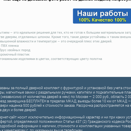
ытием – это идеальное решения для тех, кто не готов к большим материальным зат
тве дверям, отделанных шпоном. Кроме того, такие двери устойчивы к таким внешн
овышенной влажности и температуре – это очередной плюс этих дверей.
- ПВХ пленка
 брус хвойных пород
 кромочный пластик
гонажными изделиями в цветах, соответствующих цвету полотна
казаны за полный дверной комплект c фурнитурой и установкой без учета ст
ры, магнитные замки с раздельными ручками, капители и подкапительные планк
 (независимо от количества дверей в нем) по Москве — 2 000 руб., область 2 0
езд замерщика БЕСПЛАТЕН в пределах МКАД, выезды более 10 км от МКАД — 
вери наценка 500 рублей к стоимости заказа. Рассрочка распространяется н
а двух и более дверей.
рнет-сайт носит исключительно информационный характер и ни при каких ус
фертой, определяемой положениями Статьи 437 (2) Гражданского кодекса Ро
одробной информации о наличии, стоимости и комплектации указанных товаров
ь к менеджерам с по указанным выше телефонам.