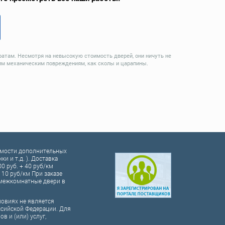
ратам. Несмотря на невысокую стоимость дверей, они ничуть не
им механическим повреждениям, как сколы и царапины.
оимости дополнительных
и и т.д. ). Доставка
00 руб. + 40 руб/км
10 руб/км При заказе
а межкомнатные двери в
ловиях не является
ссийской Федерации. Для
 и (или) услуг,