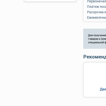
Первоначал
Платеж пос
Рассрочка 
Ежемесячн
Для получения
товаров и (ил
специальной 
Рекоменд
Две