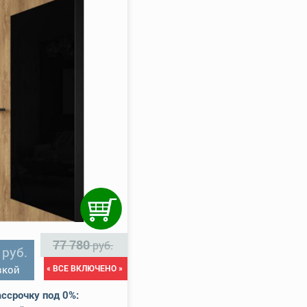
77 780
руб.
0
руб.
вкой
« ВСЕ ВКЛЮЧЕНО »
ссрочку под 0%: