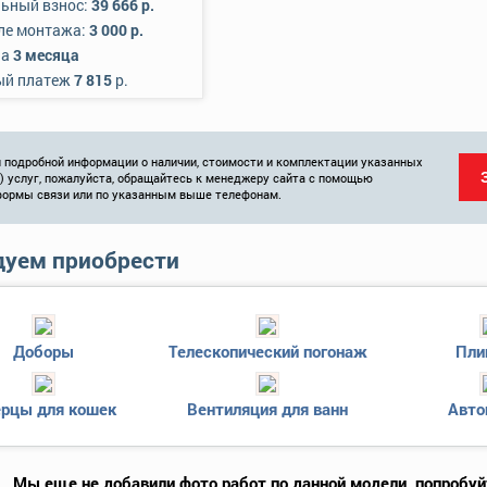
ьный взнос:
39 666 р.
ле монтажа:
3 000 р.
на
3 месяца
ый платеж
7 815
р.
 подробной информации о наличии, стоимости и комплектации указанных
и) услуг, пожалуйста, обращайтесь к менеджеру сайта с помощью
формы связи или по указанным выше телефонам.
уем приобрести
Доборы
Телескопический погонаж
Пли
рцы для кошек
Вентиляция для ванн
Авто
Мы еще не добавили фото работ по данной модели, попробуй