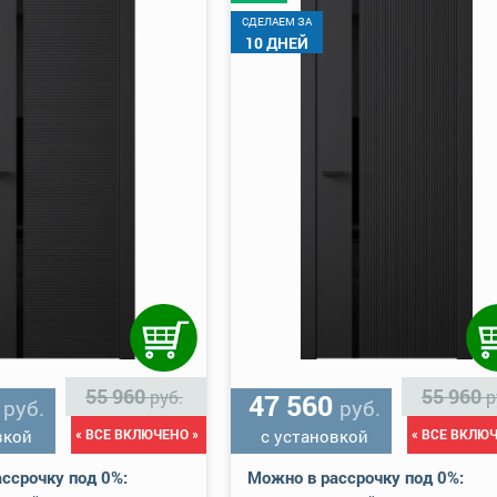
CДЕЛАЕМ ЗА
10 ДНЕЙ
55 960
55 960
руб.
р
0
47 560
руб.
руб.
вкой
« ВСЕ ВКЛЮЧЕНО »
с установкой
« ВСЕ ВКЛЮЧ
ссрочку под 0%:
Можно в рассрочку под 0%: