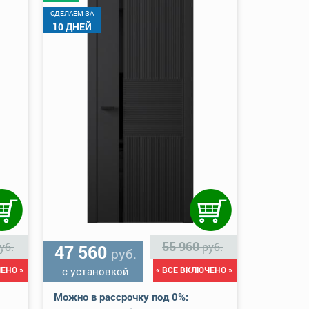
CДЕЛАЕМ ЗА
10 ДНЕЙ
55 960
уб.
руб.
47 560
руб.
ЕНО »
с установкой
« ВСЕ ВКЛЮЧЕНО »
Можно в рассрочку под 0%: