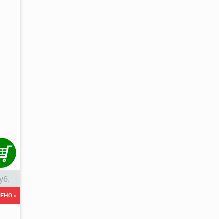
уб.
ЕНО »