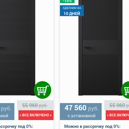
-15%
CДЕЛАЕМ ЗА
10 ДНЕЙ
55 960
55 960
руб.
р
0
47 560
руб.
руб.
вкой
« ВСЕ ВКЛЮЧЕНО »
с установкой
« ВСЕ ВКЛЮЧ
ссрочку под 0%:
Можно в рассрочку под 0%: