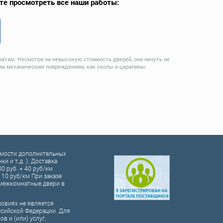
те просмотреть все наши работы:
ратам. Несмотря на невысокую стоимость дверей, они ничуть не
им механическим повреждениям, как сколы и царапины.
оимости дополнительных
и и т.д. ). Доставка
00 руб. + 40 руб/км
10 руб/км При заказе
а межкомнатные двери в
ловиях не является
ссийской Федерации. Для
 и (или) услуг,