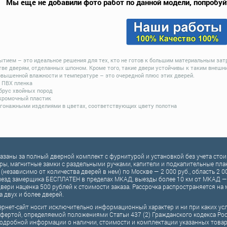
Мы еще не добавили фото работ по данной модели, попробуй
ытием – это идеальное решения для тех, кто не готов к большим материальным зат
тве дверям, отделанных шпоном. Кроме того, такие двери устойчивы к таким внешн
овышенной влажности и температуре – это очередной плюс этих дверей.
- ПВХ пленка
 брус хвойных пород
 кромочный пластик
гонажными изделиями в цветах, соответствующих цвету полотна
казаны за полный дверной комплект c фурнитурой и установкой без учета ст
ры, магнитные замки с раздельными ручками, капители и подкапительные планк
 (независимо от количества дверей в нем) по Москве — 2 000 руб., область 2 0
езд замерщика БЕСПЛАТЕН в пределах МКАД, выезды более 10 км от МКАД — 
вери наценка 500 рублей к стоимости заказа. Рассрочка распространяется н
а двух и более дверей.
рнет-сайт носит исключительно информационный характер и ни при каких ус
фертой, определяемой положениями Статьи 437 (2) Гражданского кодекса Ро
одробной информации о наличии, стоимости и комплектации указанных товаров