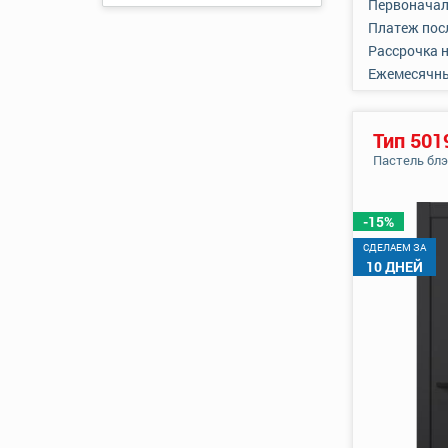
Первоначал
Платеж пос
Рассрочка 
Ежемесячн
Тип 501
Пастель бл
-15%
CДЕЛАЕМ ЗА
10 ДНЕЙ