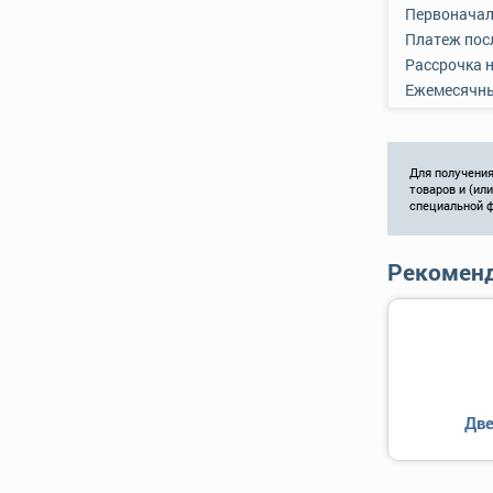
Первоначал
Платеж пос
Рассрочка 
Ежемесячн
Для получения
товаров и (ил
специальной 
Рекоменд
Две