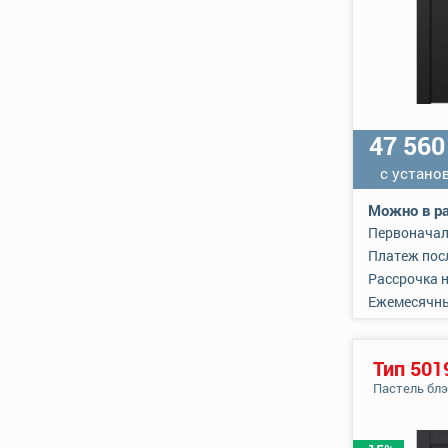
47 56
с устано
Можно в ра
Первоначал
Платеж пос
Рассрочка 
Ежемесячн
Тип 501
Пастель бл