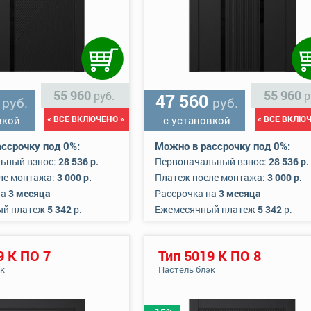
55 960
55 960
руб.
р
0
47 560
руб.
руб.
вкой
« ВСЕ ВКЛЮЧЕНО »
с установкой
« ВСЕ ВКЛЮЧ
ссрочку под 0%:
Можно в рассрочку под 0%:
ьный взнос:
28 536 р.
Первоначальный взнос:
28 536 р.
ле монтажа:
3 000 р.
Платеж после монтажа:
3 000 р.
на
3 месяца
Рассрочка на
3 месяца
ый платеж
5 342
р.
Ежемесячный платеж
5 342
р.
9 К ПО 7
Тип 5019 К ПО 8
эк
Пастель блэк