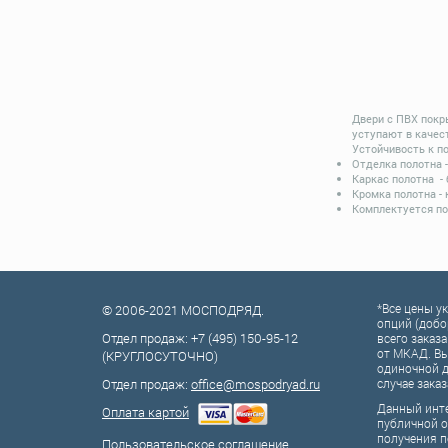
Двери с ПВХ покр
уступают в качес
Устойчивость к п
Отделка полотна 
Каркас полотна -
Кромка полотна -
Комплектуется по
*Все цены у
© 2006-2021 МОСПОДРЯД.
опций (добо
Отдел продаж:
+7 (495) 150-95-12
всего заказа
от МКАД. Вы
(КРУГЛОСУТОЧНО)
одиночной д
Отдел продаж:
office@mospodryad.ru
случае заказ
Данный инте
Оплата картой
публичной о
получения п
Пользовательское соглашение