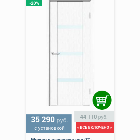
-20%
44 110
руб.
35 290
руб.
с установкой
« ВСЕ ВКЛЮЧЕНО »
Можно в рассрочку под 0%: