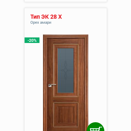
Тип ЭК 28 Х
Орех амари
-20%