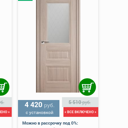
5 510
б.
руб.
4 420
руб.
ЕНО »
с установкой
« ВСЕ ВКЛЮЧЕНО »
Можно в рассрочку под 0%: