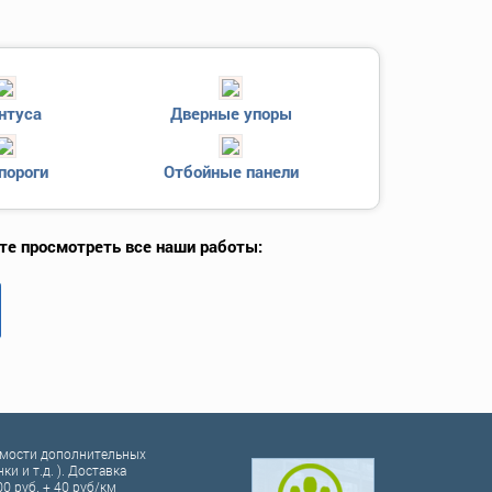
нтуса
Дверные упоры
пороги
Отбойные панели
те просмотреть все наши работы:
оимости дополнительных
и и т.д. ). Доставка
00 руб. + 40 руб/км