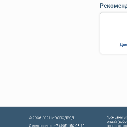
Рекоменд
Две
*Все цены у
© 2006-2021 МОСПОДРЯД.
опций (добо
Отдел продаж:
+7 (495) 150-95-12
всего заказа