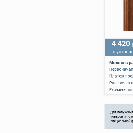
4 420
с устано
Можно в ра
Первоначал
Платеж пос
Рассрочка 
Ежемесячн
Для получения
товаров и (ил
специальной 