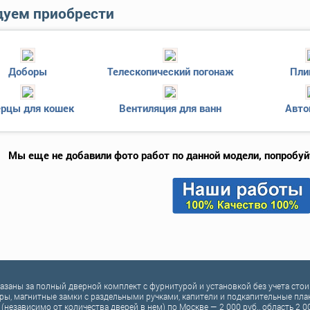
уем приобрести
Доборы
Телескопический погонаж
Пли
рцы для кошек
Вентиляция для ванн
Авто
Мы еще не добавили фото работ по данной модели, попробуй
казаны за полный дверной комплект c фурнитурой и установкой без учета ст
ры, магнитные замки с раздельными ручками, капители и подкапительные планк
 (независимо от количества дверей в нем) по Москве — 2 000 руб., область 2 0