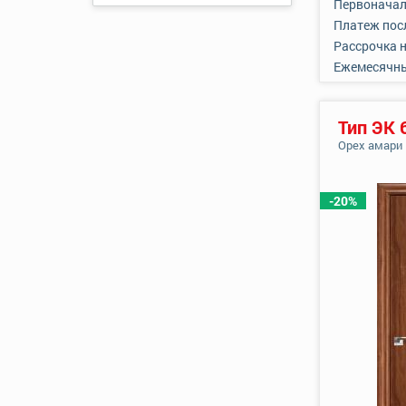
Первоначал
Платеж пос
Рассрочка 
Ежемесячн
Тип ЭК 
Орех амари
-20%