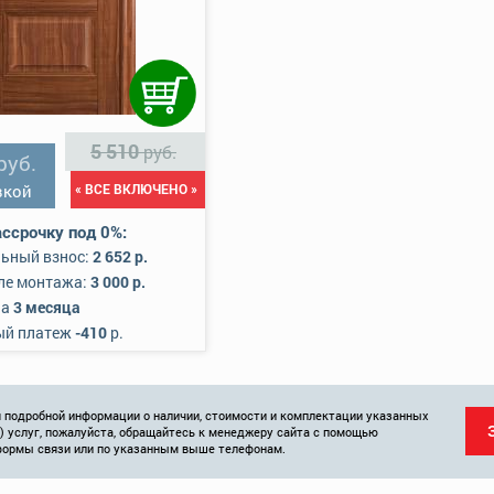
5 510
руб.
руб.
вкой
« ВСЕ ВКЛЮЧЕНО »
ссрочку под 0%:
ьный взнос:
2 652 р.
ле монтажа:
3 000 р.
на
3 месяца
ый платеж
-410
р.
 подробной информации о наличии, стоимости и комплектации указанных
и) услуг, пожалуйста, обращайтесь к менеджеру сайта с помощью
формы связи или по указанным выше телефонам.