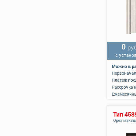
0
руб
с устано
Можно в ра
Первоначал
Платеж пос
Рассрочка 
Ежемесячн
Тип 458
Орех макад