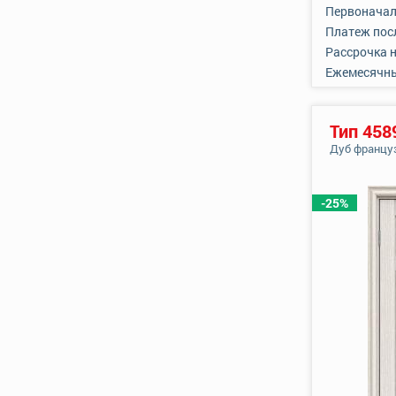
Первоначал
Платеж пос
Рассрочка 
Ежемесячн
Тип 458
Дуб францу
-25%