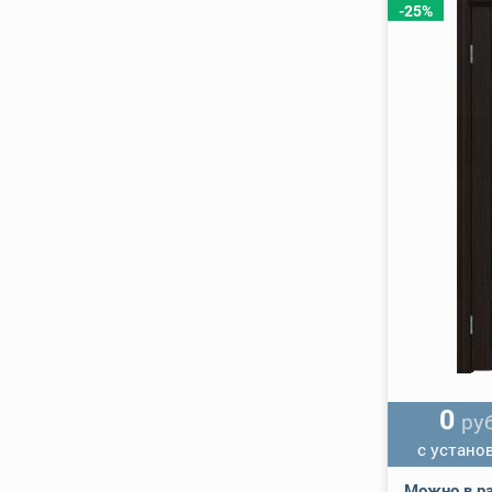
-25%
0
руб
с устано
Можно в ра