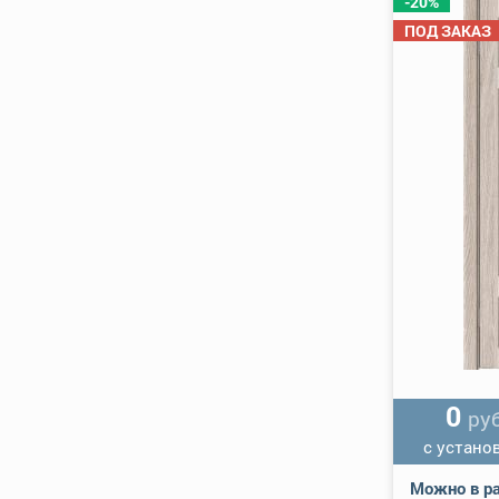
-20%
ПОД ЗАКАЗ
0
руб
с устано
Можно в ра