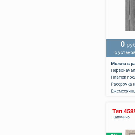
0
руб
с устано
Можно в ра
Первоначал
Платеж пос
Рассрочка 
Ежемесячн
Тип 458
Капучино