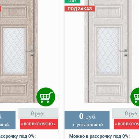
-20%
ПОД ЗАКАЗ
0
0
руб.
руб.
0
.
руб.
вкой
« ВСЕ ВКЛЮЧЕНО »
с установкой
« ВСЕ ВКЛЮЧ
ссрочку под 0%:
Можно в рассрочку под 0%: