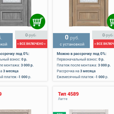
0
0
руб.
руб.
0
.
руб.
вкой
« ВСЕ ВКЛЮЧЕНО »
с установкой
« ВСЕ ВКЛЮЧ
ссрочку под 0%:
Можно в рассрочку под 0%:
ьный взнос:
0 р.
Первоначальный взнос:
0 р.
ле монтажа:
3 000 р.
Платеж после монтажа:
3 000 р.
на
3 месяца
Рассрочка на
3 месяца
ый платеж
-1 000
р.
Ежемесячный платеж
-1 000
р.
9
Тип 4589
Латте