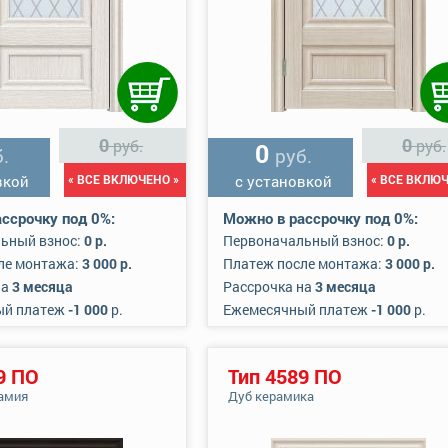
0
0
руб.
руб.
0
.
руб.
вкой
« ВСЕ ВКЛЮЧЕНО »
с установкой
« ВСЕ ВКЛЮЧ
ссрочку под 0%:
Можно в рассрочку под 0%:
ьный взнос:
0 р.
Первоначальный взнос:
0 р.
ле монтажа:
3 000 р.
Платеж после монтажа:
3 000 р.
на
3 месяца
Рассрочка на
3 месяца
ый платеж
-1 000
р.
Ежемесячный платеж
-1 000
р.
9 ПО
Тип 4589 ПО
амия
Дуб керамика