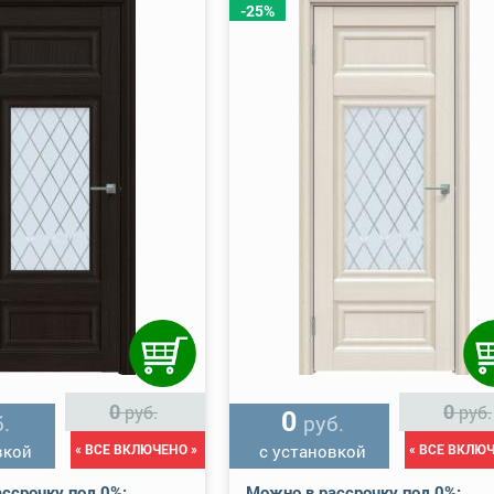
-25%
0
0
руб.
руб.
0
.
руб.
вкой
« ВСЕ ВКЛЮЧЕНО »
с установкой
« ВСЕ ВКЛЮЧ
ссрочку под 0%:
Можно в рассрочку под 0%: