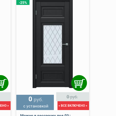
-25%
0
руб.
0
руб.
ЕНО »
с установкой
« ВСЕ ВКЛЮЧЕНО »
Можно в рассрочку под 0%: