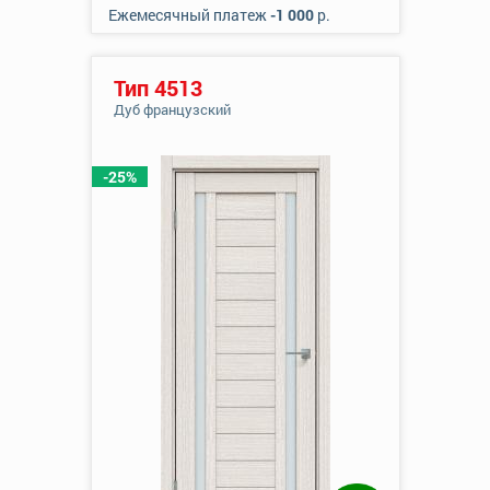
Ежемесячный платеж
-1 000
р.
Тип 4513
Дуб французский
-25%